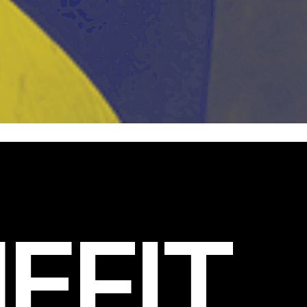
EFIT
.