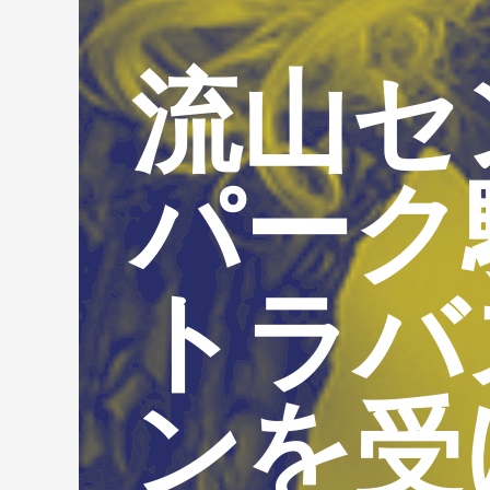
流山セ
パーク
トラバ
ンを受