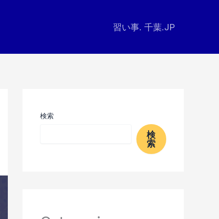
習い事. 千葉.JP
検索
検
索