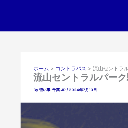
内
容
を
ス
キ
ッ
プ
ホーム
コントラバス
流山セントラ
流山セントラルパーク
By
習い事. 千葉.JP
/
2024年7月13日