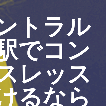
ントラル
駅でコン
スレッス
けるなら