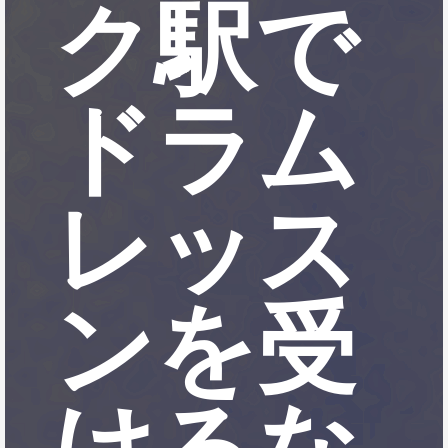
ク駅で
ドラム
レッス
ンを受
けるな