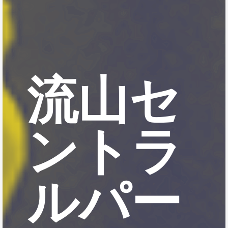
流山セ
ントラ
ルパー