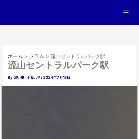
内
容
を
ス
キ
ッ
プ
ホーム
ドラム
流山セントラルパーク駅
流山セントラルパーク駅
By
習い事. 千葉.JP
/
2024年7月13日