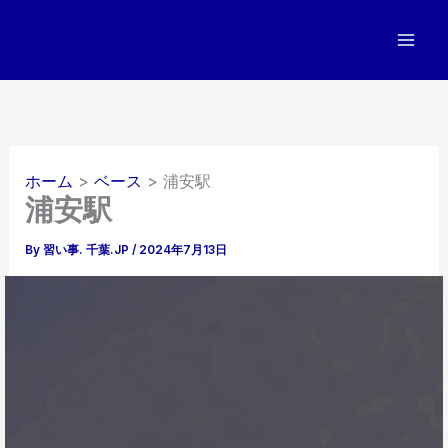
内
容
を
ス
キ
ッ
プ
ホーム
ベース
浦安駅
浦安駅
By
習い事. 千葉.JP
/
2024年7月13日