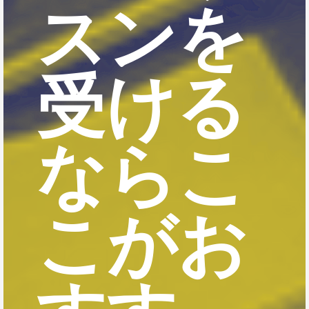
スンを
受ける
ならこ
こがお