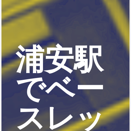
浦安駅
でベー
スレッ