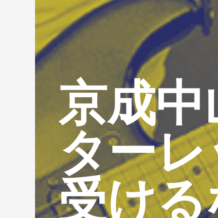
京成中
ターレ
受ける