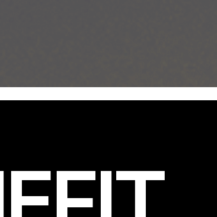
EFIT
.