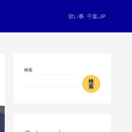
習い事. 千葉.JP
検索
検
索