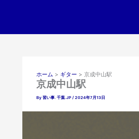
内
容
を
ス
キ
ッ
プ
ホーム
ギター
京成中山駅
京成中山駅
By
習い事. 千葉.JP
/
2024年7月13日