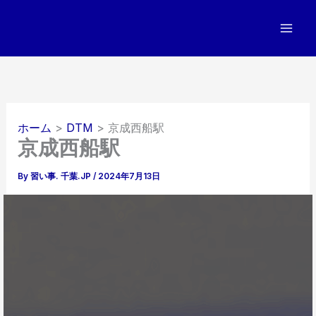
内
容
を
ス
キ
ッ
プ
ホーム
DTM
京成西船駅
京成西船駅
By
習い事. 千葉.JP
/
2024年7月13日