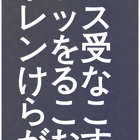
レッス
ンを受
けるな
らここ