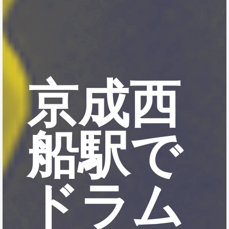
京成西
船駅で
ドラム