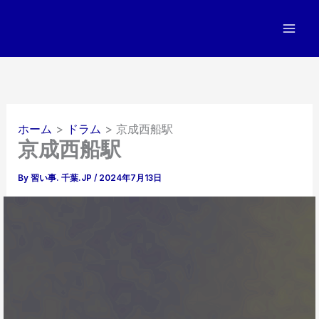
内
容
を
ス
キ
ッ
プ
ホーム
ドラム
京成西船駅
京成西船駅
By
習い事. 千葉.JP
/
2024年7月13日