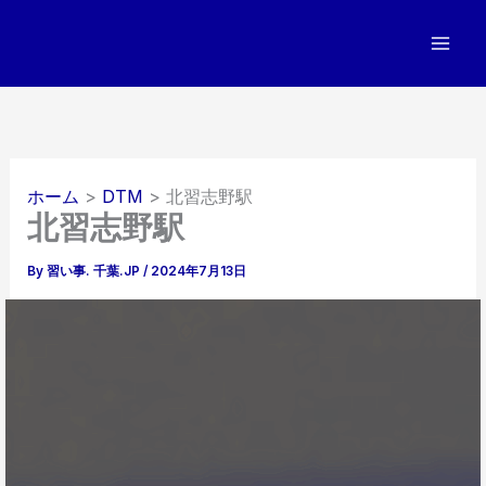
内
容
を
ス
キ
ッ
プ
ホーム
DTM
北習志野駅
北習志野駅
By
習い事. 千葉.JP
/
2024年7月13日