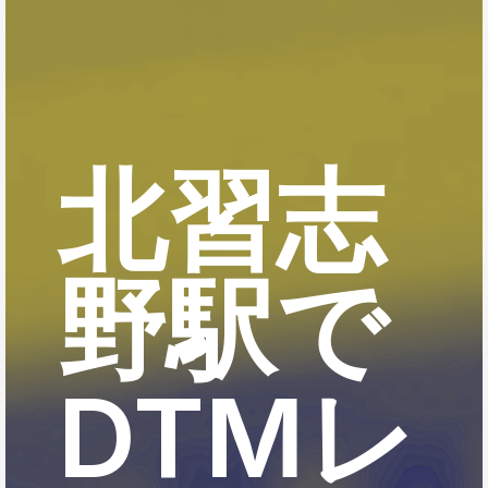
北習志
野駅で
DTMレ