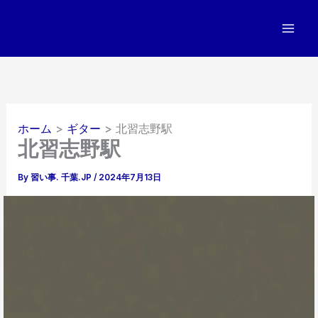
内
容
を
ス
キ
ッ
プ
ホーム
ギター
北習志野駅
北習志野駅
By
習い事. 千葉.JP
/
2024年7月13日