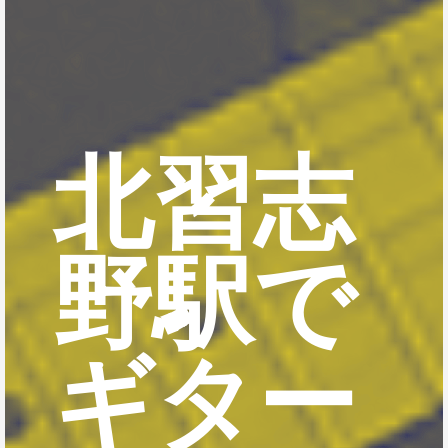
北習志
野駅で
ギター