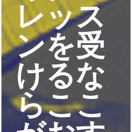
レッス
ンを受
けるな
らここ