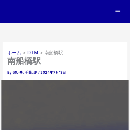
内
容
を
ス
キ
ッ
プ
ホーム
DTM
南船橋駅
南船橋駅
By
習い事. 千葉.JP
/
2024年7月13日