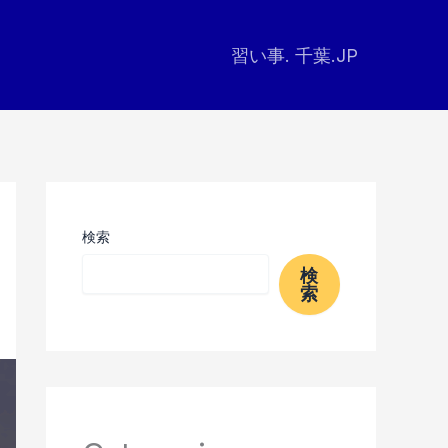
習い事. 千葉.JP
検索
検
索