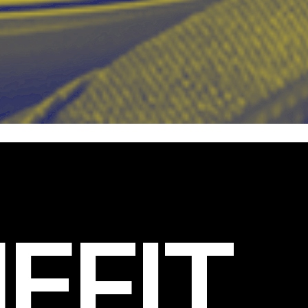
EFIT
.