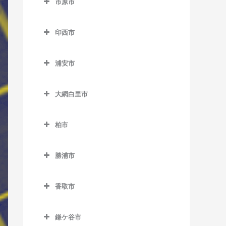
市原市
天王台駅のベース教室
市川駅のベース教室
上総中川駅のベース教室
市原市のベース教室
東我孫子駅のベース教室
市川大野駅のベース教室
印西市
国吉駅のベース教室
姉ケ崎駅のベース教室
布佐駅のベース教室
市川塩浜駅のベース教室
印西市のベース教室
太東駅のベース教室
海士有木駅のベース教室
浦安市
市川真間駅のベース教室
印西牧の原駅のベース教室
長者町駅のベース教室
飯給駅のベース教室
浦安市のベース教室
大町駅のベース教室
印旛日本医大駅のベース教
大網白里市
浪花駅のベース教室
馬立駅のベース教室
浦安駅のベース教室
室
鬼越駅のベース教室
大網白里市のベース教室
西大原駅のベース教室
上総牛久駅のベース教室
新浦安駅のベース教室
木下駅のベース教室
柏市
北国分駅のベース教室
大網駅のベース教室
新田野駅のベース教室
上総大久保駅のベース教室
東京ディズニーシー・ステ
柏市のベース教室
小林駅のベース教室
行徳駅のベース教室
永田駅のベース教室
ーション駅のベース教室
勝浦市
三門駅のベース教室
上総川間駅のベース教室
柏駅のベース教室
千葉ニュータウン中央駅の
京成八幡駅のベース教室
勝浦市のベース教室
東京ディズニーランド・ス
ベース教室
上総久保駅のベース教室
柏たなか駅のベース教室
テーション駅のベース教室
香取市
国府台駅のベース教室
鵜原駅のベース教室
上総鶴舞駅のベース教室
柏の葉キャンパス駅のベー
香取市のベース教室
ベイサイド・ステーション
菅野駅のベース教室
上総興津駅のベース教室
ス教室
鎌ケ谷市
上総三又駅のベース教室
駅のベース教室
大戸駅のベース教室