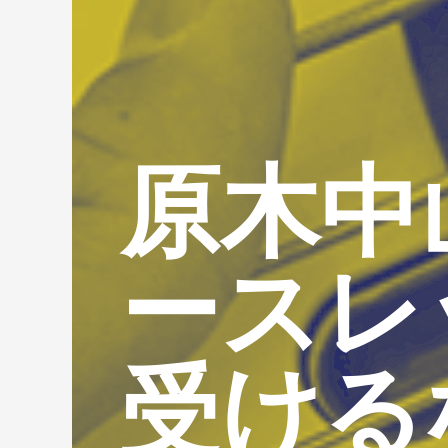
原木中
ースレ
受ける