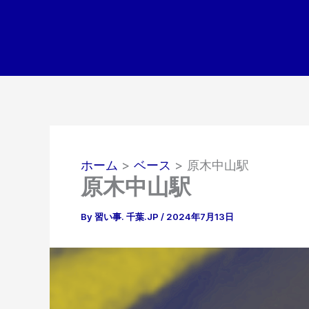
内
容
を
ス
キ
ッ
プ
ホーム
ベース
原木中山駅
原木中山駅
By
習い事. 千葉.JP
/
2024年7月13日