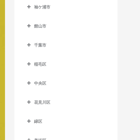
公園駅のベース教室
西白井駅のベース教室
袖ケ浦市
俵田駅のベース教室
飯倉駅のベース教室
佐倉駅のベース教室
袖ケ浦市のベース教室
平山駅のベース教室
八日市場駅のベース教室
館山市
志津駅のベース教室
袖ケ浦駅のベース教室
館山市のベース教室
女子大駅のベース教室
長浦駅のベース教室
千葉市
九重駅のベース教室
地区センター駅のベース教
東横田駅のベース教室
千葉市のベース教室
館山駅のベース教室
室
稲毛区
横田駅のベース教室
那古船形駅のベース教室
稲毛区のベース教室
中学校駅のベース教室
中央区
穴川駅のベース教室
ユーカリが丘駅のベース教
中央区のベース教室
室
稲毛駅のベース教室
花見川区
大森台駅のベース教室
京成稲毛駅のベース教室
花見川区のベース教室
京成千葉駅のベース教室
緑区
作草部駅のベース教室
京成幕張駅のベース教室
県庁前駅のベース教室
緑区のベース教室
スポーツセンター駅のベー
京成幕張本郷駅のベース教