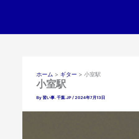
内
容
を
ス
キ
ッ
プ
ホーム
ギター
小室駅
小室駅
By
習い事. 千葉.JP
/
2024年7月13日