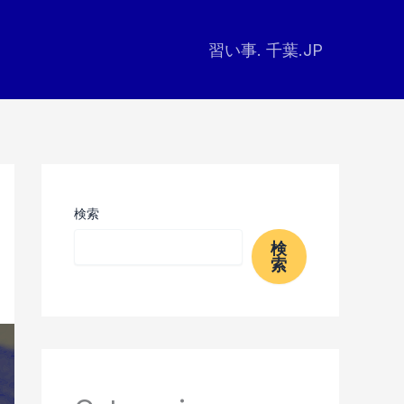
習い事. 千葉.JP
検索
検
索