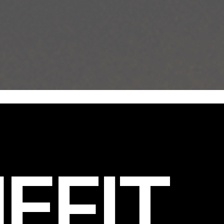
EFIT
.