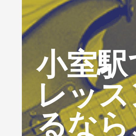
小室駅
レッス
るなら