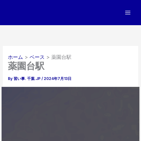
内
容
を
ス
キ
ッ
プ
ホーム
ベース
薬園台駅
薬園台駅
By
習い事. 千葉.JP
/
2024年7月13日