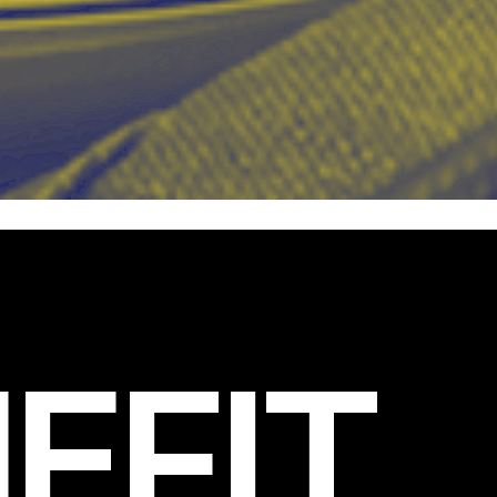
EFIT
.