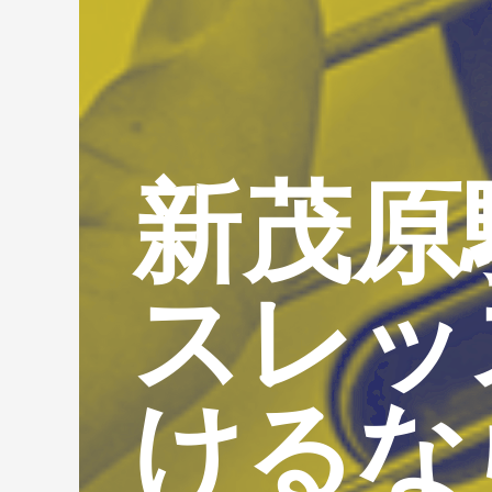
新茂原
スレッ
けるな