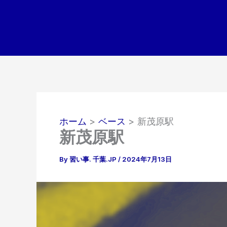
内
容
を
ス
キ
ッ
プ
ホーム
ベース
新茂原駅
新茂原駅
By
習い事. 千葉.JP
/
2024年7月13日