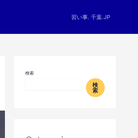
習い事. 千葉.JP
検索
検
索