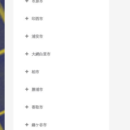
市原市
天王台駅のベース教室
市川駅のベース教室
上総中川駅のベース教室
市原市のベース教室
東我孫子駅のベース教室
市川大野駅のベース教室
印西市
国吉駅のベース教室
姉ケ崎駅のベース教室
布佐駅のベース教室
市川塩浜駅のベース教室
印西市のベース教室
太東駅のベース教室
海士有木駅のベース教室
浦安市
市川真間駅のベース教室
印西牧の原駅のベース教室
長者町駅のベース教室
飯給駅のベース教室
浦安市のベース教室
大町駅のベース教室
印旛日本医大駅のベース教
大網白里市
浪花駅のベース教室
馬立駅のベース教室
浦安駅のベース教室
室
鬼越駅のベース教室
大網白里市のベース教室
西大原駅のベース教室
上総牛久駅のベース教室
新浦安駅のベース教室
木下駅のベース教室
柏市
北国分駅のベース教室
大網駅のベース教室
新田野駅のベース教室
上総大久保駅のベース教室
東京ディズニーシー・ステ
柏市のベース教室
小林駅のベース教室
行徳駅のベース教室
永田駅のベース教室
ーション駅のベース教室
勝浦市
三門駅のベース教室
上総川間駅のベース教室
柏駅のベース教室
千葉ニュータウン中央駅の
京成八幡駅のベース教室
勝浦市のベース教室
東京ディズニーランド・ス
ベース教室
上総久保駅のベース教室
柏たなか駅のベース教室
テーション駅のベース教室
香取市
国府台駅のベース教室
鵜原駅のベース教室
上総鶴舞駅のベース教室
柏の葉キャンパス駅のベー
香取市のベース教室
ベイサイド・ステーション
菅野駅のベース教室
上総興津駅のベース教室
ス教室
鎌ケ谷市
上総三又駅のベース教室
駅のベース教室
大戸駅のベース教室