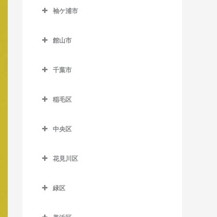
公園駅のベース教室
西白井駅のベース教室
袖ケ浦市
俵田駅のベース教室
飯倉駅のベース教室
佐倉駅のベース教室
袖ケ浦市のベース教室
平山駅のベース教室
八日市場駅のベース教室
館山市
志津駅のベース教室
袖ケ浦駅のベース教室
館山市のベース教室
女子大駅のベース教室
長浦駅のベース教室
千葉市
九重駅のベース教室
地区センター駅のベース教
東横田駅のベース教室
千葉市のベース教室
館山駅のベース教室
室
稲毛区
横田駅のベース教室
那古船形駅のベース教室
稲毛区のベース教室
中学校駅のベース教室
中央区
穴川駅のベース教室
ユーカリが丘駅のベース教
中央区のベース教室
室
稲毛駅のベース教室
花見川区
大森台駅のベース教室
京成稲毛駅のベース教室
花見川区のベース教室
京成千葉駅のベース教室
緑区
作草部駅のベース教室
京成幕張駅のベース教室
県庁前駅のベース教室
緑区のベース教室
スポーツセンター駅のベー
京成幕張本郷駅のベース教