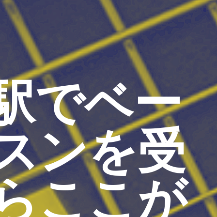
駅でベー
スンを受
らここが