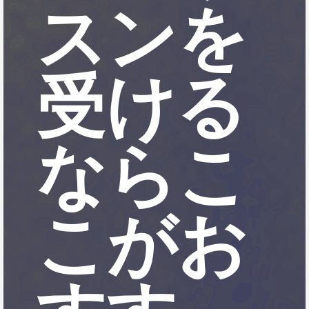
スンを
受ける
ならこ
こがお