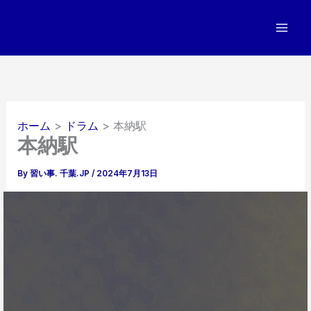
内
容
を
ス
キ
ッ
プ
ホーム
ドラム
本納駅
本納駅
By
習い事. 千葉.JP
/
2024年7月13日