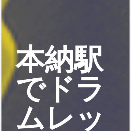
本納駅
でドラ
ムレッ