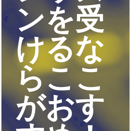
ンを受
けるな
らここ
がおす