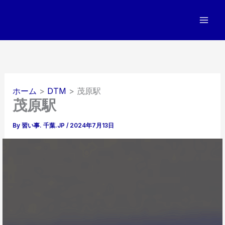
内
容
を
ス
キ
ッ
プ
ホーム
DTM
茂原駅
茂原駅
By
習い事. 千葉.JP
/
2024年7月13日