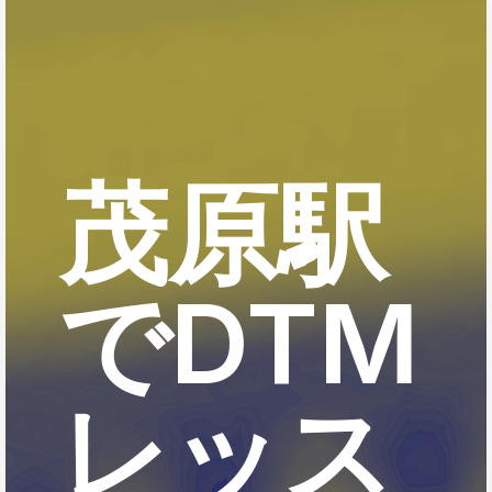
茂原駅
でDTM
レッス