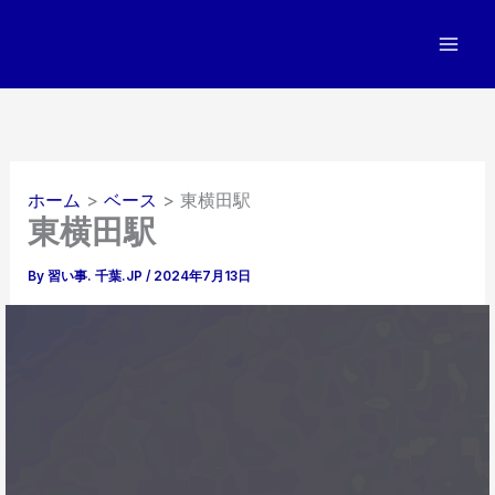
内
容
を
ス
キ
ッ
プ
ホーム
ベース
東横田駅
東横田駅
By
習い事. 千葉.JP
/
2024年7月13日