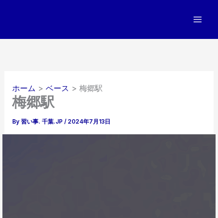
内
容
を
ス
キ
ッ
プ
ホーム
ベース
梅郷駅
梅郷駅
By
習い事. 千葉.JP
/
2024年7月13日