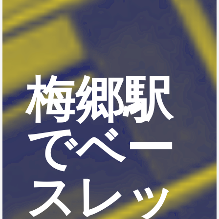
梅郷駅
でベー
スレッ