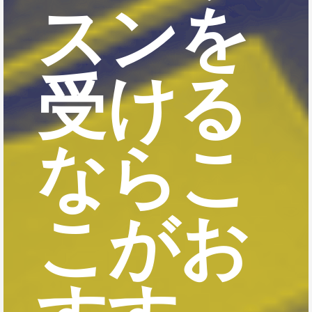
スンを
受ける
ならこ
こがお