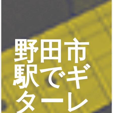
野田市
駅でギ
ターレ