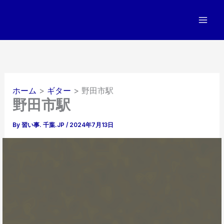
内
容
を
ス
キ
ッ
プ
ホーム
ギター
野田市駅
野田市駅
By
習い事. 千葉.JP
/
2024年7月13日