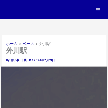
内
容
を
ス
キ
ッ
プ
ホーム
ベース
外川駅
外川駅
By
習い事. 千葉.JP
/
2024年7月13日