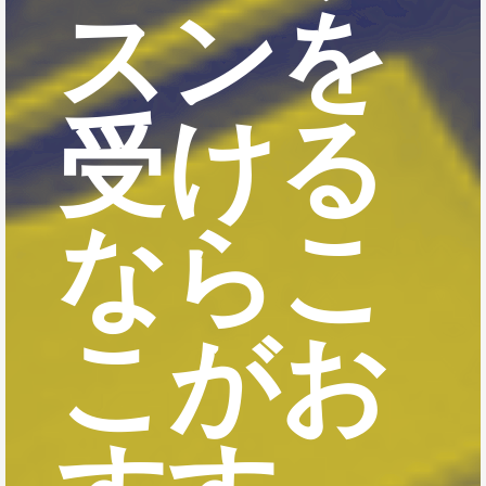
スンを
受ける
ならこ
こがお