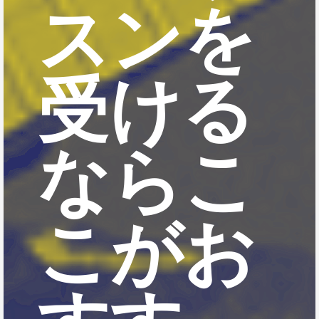
スンを
受ける
ならこ
こがお