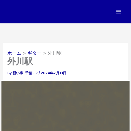
内
容
を
ス
キ
ッ
プ
ホーム
ギター
外川駅
外川駅
By
習い事. 千葉.JP
/
2024年7月13日