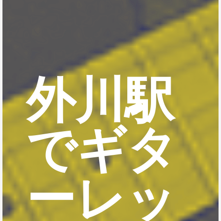
外川駅
でギタ
ーレッ