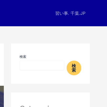
習い事. 千葉.JP
検索
検
索