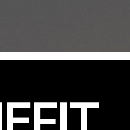
EFIT
.