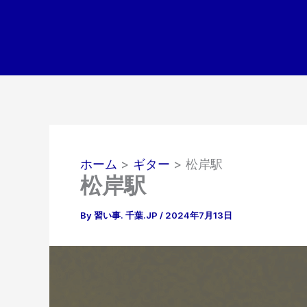
内
容
を
ス
キ
ッ
プ
ホーム
ギター
松岸駅
松岸駅
By
習い事. 千葉.JP
/
2024年7月13日