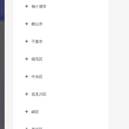
公園駅のギター教室
西白井駅のギター教室
袖ケ浦市
俵田駅のギター教室
飯倉駅のギター教室
佐倉駅のギター教室
袖ケ浦市のギター教室
平山駅のギター教室
八日市場駅のギター教室
館山市
志津駅のギター教室
袖ケ浦駅のギター教室
館山市のギター教室
女子大駅のギター教室
長浦駅のギター教室
千葉市
九重駅のギター教室
地区センター駅のギター教
東横田駅のギター教室
千葉市のギター教室
館山駅のギター教室
室
稲毛区
横田駅のギター教室
那古船形駅のギター教室
稲毛区のギター教室
中学校駅のギター教室
中央区
穴川駅のギター教室
ユーカリが丘駅のギター教
中央区のギター教室
室
稲毛駅のギター教室
花見川区
大森台駅のギター教室
京成稲毛駅のギター教室
花見川区のギター教室
京成千葉駅のギター教室
緑区
作草部駅のギター教室
京成幕張駅のギター教室
県庁前駅のギター教室
緑区のギター教室
スポーツセンター駅のギタ
京成幕張本郷駅のギター教