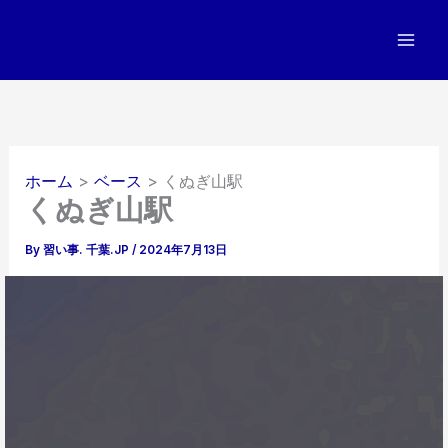
内
容
を
ス
キ
ッ
プ
ホーム
ベース
くぬぎ山駅
くぬぎ山駅
By
習い事. 千葉.JP
/
2024年7月13日