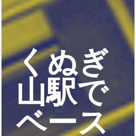
くぬぎ
山駅で
ベース