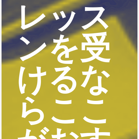
レッス
ンを受
けるな
らここ