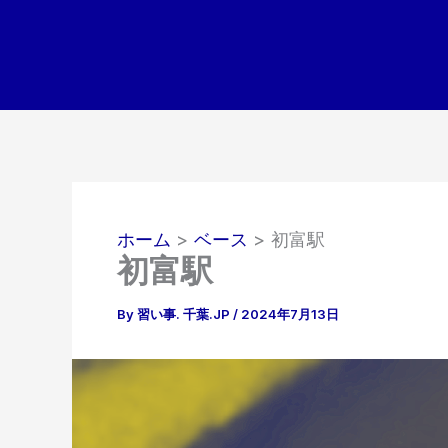
内
容
を
ス
キ
ッ
プ
ホーム
ベース
初富駅
初富駅
By
習い事. 千葉.JP
/
2024年7月13日