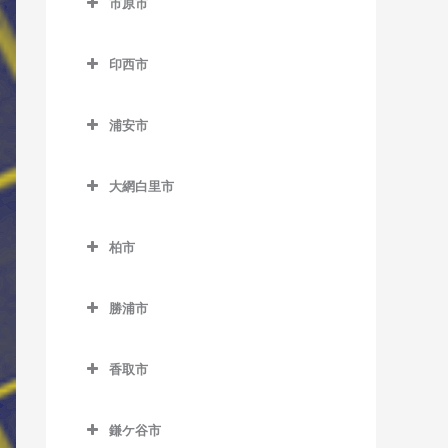
市原市
天王台駅のベース教室
市川駅のベース教室
上総中川駅のベース教室
市原市のベース教室
東我孫子駅のベース教室
市川大野駅のベース教室
印西市
国吉駅のベース教室
姉ケ崎駅のベース教室
布佐駅のベース教室
市川塩浜駅のベース教室
印西市のベース教室
太東駅のベース教室
海士有木駅のベース教室
浦安市
市川真間駅のベース教室
印西牧の原駅のベース教室
長者町駅のベース教室
飯給駅のベース教室
浦安市のベース教室
大町駅のベース教室
印旛日本医大駅のベース教
大網白里市
浪花駅のベース教室
馬立駅のベース教室
浦安駅のベース教室
室
鬼越駅のベース教室
大網白里市のベース教室
西大原駅のベース教室
上総牛久駅のベース教室
新浦安駅のベース教室
木下駅のベース教室
柏市
北国分駅のベース教室
大網駅のベース教室
新田野駅のベース教室
上総大久保駅のベース教室
東京ディズニーシー・ステ
柏市のベース教室
小林駅のベース教室
行徳駅のベース教室
永田駅のベース教室
ーション駅のベース教室
勝浦市
三門駅のベース教室
上総川間駅のベース教室
柏駅のベース教室
千葉ニュータウン中央駅の
京成八幡駅のベース教室
勝浦市のベース教室
東京ディズニーランド・ス
ベース教室
上総久保駅のベース教室
柏たなか駅のベース教室
テーション駅のベース教室
香取市
国府台駅のベース教室
鵜原駅のベース教室
上総鶴舞駅のベース教室
柏の葉キャンパス駅のベー
香取市のベース教室
ベイサイド・ステーション
菅野駅のベース教室
上総興津駅のベース教室
ス教室
鎌ケ谷市
上総三又駅のベース教室
駅のベース教室
大戸駅のベース教室