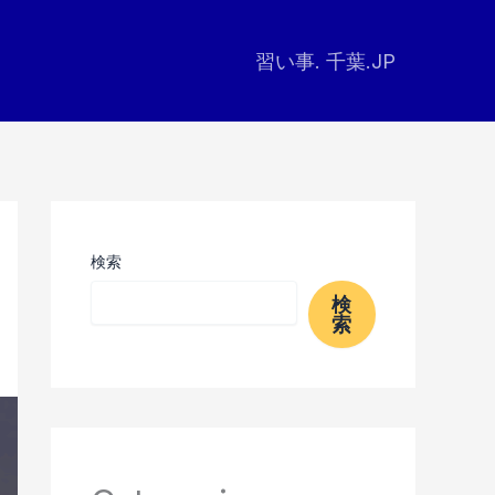
習い事. 千葉.JP
検索
検
索