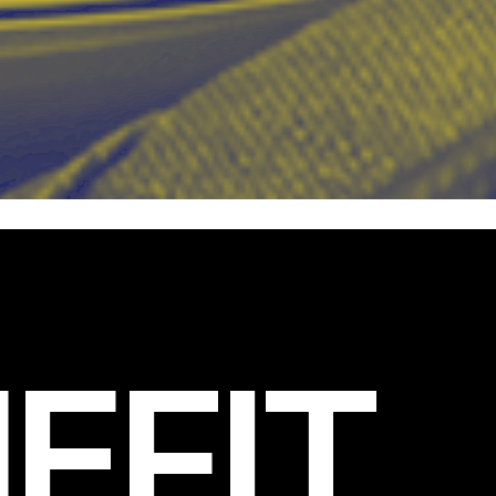
EFIT
.