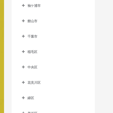
公園駅のベース教室
西白井駅のベース教室
袖ケ浦市
俵田駅のベース教室
飯倉駅のベース教室
佐倉駅のベース教室
袖ケ浦市のベース教室
平山駅のベース教室
八日市場駅のベース教室
館山市
志津駅のベース教室
袖ケ浦駅のベース教室
館山市のベース教室
女子大駅のベース教室
長浦駅のベース教室
千葉市
九重駅のベース教室
地区センター駅のベース教
東横田駅のベース教室
千葉市のベース教室
館山駅のベース教室
室
稲毛区
横田駅のベース教室
那古船形駅のベース教室
稲毛区のベース教室
中学校駅のベース教室
中央区
穴川駅のベース教室
ユーカリが丘駅のベース教
中央区のベース教室
室
稲毛駅のベース教室
花見川区
大森台駅のベース教室
京成稲毛駅のベース教室
花見川区のベース教室
京成千葉駅のベース教室
緑区
作草部駅のベース教室
京成幕張駅のベース教室
県庁前駅のベース教室
緑区のベース教室
スポーツセンター駅のベー
京成幕張本郷駅のベース教