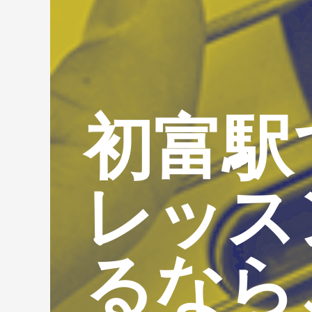
初富駅
レッス
るなら