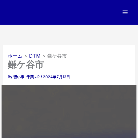
内
容
を
ス
キ
ッ
プ
ホーム
DTM
鎌ケ谷市
鎌ケ谷市
By
習い事. 千葉.JP
/
2024年7月13日