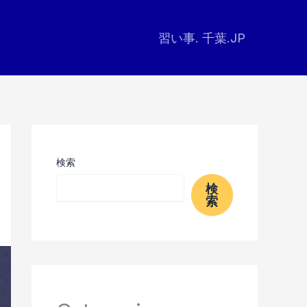
習い事. 千葉.JP
検索
検
索