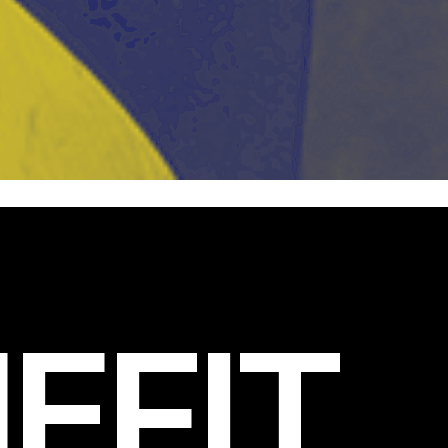
EFIT
.