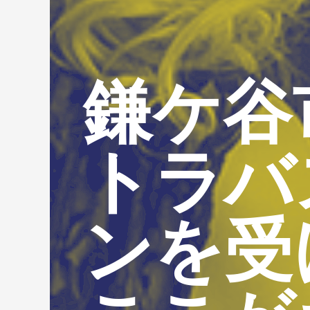
鎌ケ谷
トラバ
ンを受