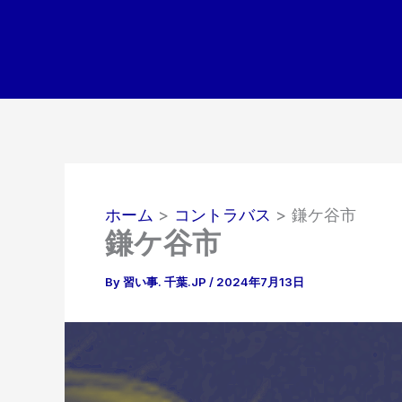
内
容
を
ス
キ
ッ
プ
ホーム
コントラバス
鎌ケ谷市
鎌ケ谷市
By
習い事. 千葉.JP
/
2024年7月13日