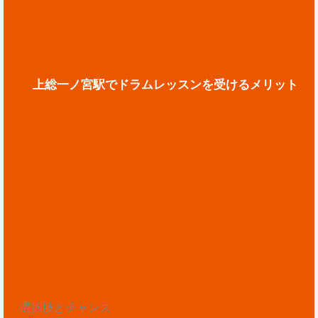
上総一ノ宮駅でドラムレッスンを受けるメリット
選択肢とチャンス