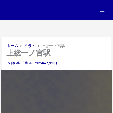
内
容
を
ス
キ
ッ
プ
ホーム
ドラム
上総一ノ宮駅
上総一ノ宮駅
By
習い事. 千葉.JP
/
2024年7月13日