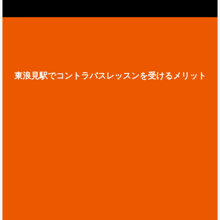
東浪見駅でコントラバスレッスンを受けるメリット