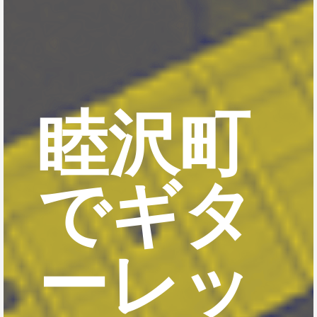
睦沢町
でギタ
ーレッ