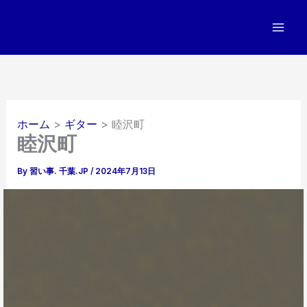
内
容
を
ス
キ
ッ
プ
ホーム
ギター
睦沢町
睦沢町
By
習い事. 千葉.JP
/
2024年7月13日