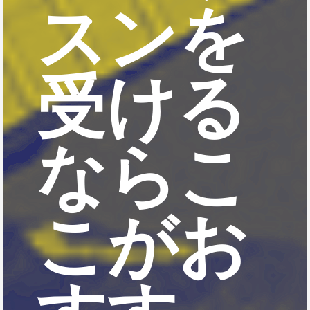
スンを
受ける
ならこ
こがお