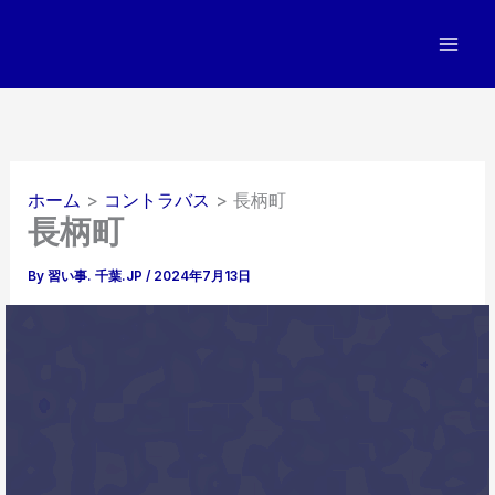
内
容
を
ス
キ
ッ
プ
ホーム
コントラバス
長柄町
長柄町
By
習い事. 千葉.JP
/
2024年7月13日