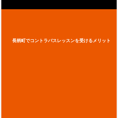
長柄町でコントラバスレッスンを受けるメリット