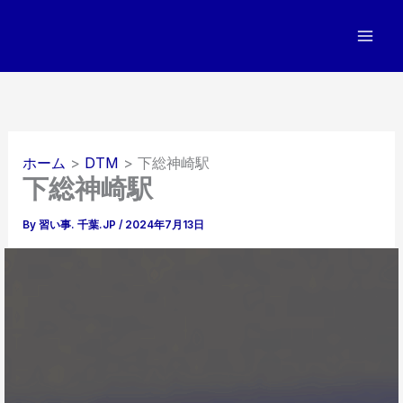
内
容
を
ス
キ
ッ
プ
ホーム
DTM
下総神崎駅
下総神崎駅
By
習い事. 千葉.JP
/
2024年7月13日