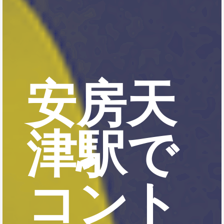
安房天
津駅で
コント