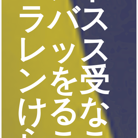
ラバス
レッス
ンを受
けるな