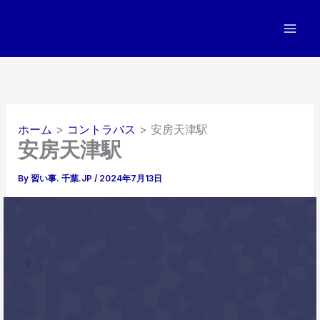
内
容
を
ス
キ
ッ
プ
ホーム
コントラバス
安房天津駅
安房天津駅
By
習い事. 千葉.JP
/
2024年7月13日