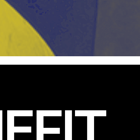
EFIT
.