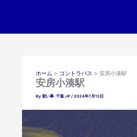
内
容
を
ス
キ
ッ
プ
ホーム
コントラバス
安房小湊駅
安房小湊駅
By
習い事. 千葉.JP
/
2024年7月13日