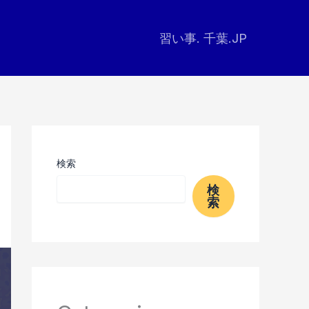
習い事. 千葉.JP
検索
検
索