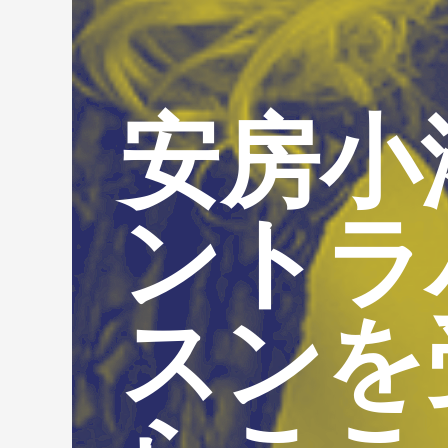
安房小
ントラ
スンを